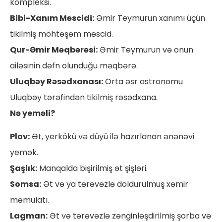
kompleksi.
Bibi-Xanım Məscidi:
Əmir Teymurun xanımı üçün
tikilmiş möhtəşəm məscid.
Qur-Əmir Məqbərəsi:
Əmir Teymurun və onun
ailəsinin dəfn olunduğu məqbərə.
Uluqbəy Rəsədxanası:
Orta əsr astronomu
Uluqbəy tərəfindən tikilmiş rəsədxana.
Nə yeməli?
Plov:
Ət, yerkökü və düyü ilə hazırlanan ənənəvi
yemək.
Şaşlık:
Manqalda bişirilmiş ət şişləri.
Somsa:
Ət və ya tərəvəzlə doldurulmuş xəmir
məmulatı.
Lagman:
Ət və tərəvəzlə zənginləşdirilmiş şorba və