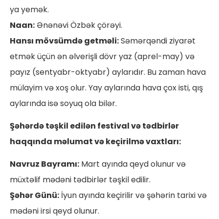
ya yemək.
Naan:
Ənənəvi Özbək çörəyi.
Hansı mövsümdə getməli:
Səmərqəndi ziyarət
etmək üçün ən əlverişli dövr yaz (aprel-may) və
payız (sentyabr-oktyabr) aylarıdır. Bu zaman hava
mülayim və xoş olur. Yay aylarında hava çox isti, qış
aylarında isə soyuq ola bilər.
Şəhərdə təşkil edilən festival və tədbirlər
haqqında məlumat və keçirilmə vaxtları:
Navruz Bayramı:
Mart ayında qeyd olunur və
müxtəlif mədəni tədbirlər təşkil edilir.
Şəhər Günü:
İyun ayında keçirilir və şəhərin tarixi və
mədəni irsi qeyd olunur.