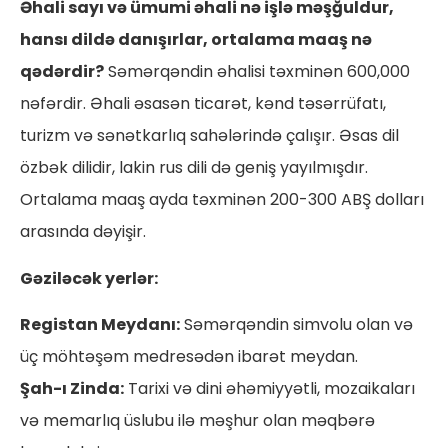
Əhali sayı və ümumi əhali nə işlə məşğuldur,
hansı dildə danışırlar, ortalama maaş nə
qədərdir?
Səmərqəndin əhalisi təxminən 600,000
nəfərdir. Əhali əsasən ticarət, kənd təsərrüfatı,
turizm və sənətkarlıq sahələrində çalışır. Əsas dil
özbək dilidir, lakin rus dili də geniş yayılmışdır.
Ortalama maaş ayda təxminən 200-300 ABŞ dolları
arasında dəyişir.
Gəziləcək yerlər:
Registan Meydanı:
Səmərqəndin simvolu olan və
üç möhtəşəm medresədən ibarət meydan.
Şah-ı Zinda:
Tarixi və dini əhəmiyyətli, mozaikaları
və memarlıq üslubu ilə məşhur olan məqbərə