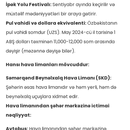
İpək Yolu Festivalı:
Sentiyabr ayında keçirilir və
müxtəlif mədəniyyətləri bir araya gətirir.
Pul vahidi və dollara ekvivalenti:
Özbəkistanın
pul vahidi somdur (UZS). May 2024-cü il tarixinə 1
ABŞ dolları təxminən 11,000-12,000 som arasında
dəyişir (məzənnə dəyişə bilər).
Hansı hava limanları mövcuddur:
Səmərqənd Beynəlxalq Hava Limanı (SKD):
Şəhərin əsas hava limanıdır və həm yerli, həm də
beynəlxalq uçuşlara xidmət edir.
Hava limanından şəhər mərkəzinə ictimai
nəqliyyat:
Avtobus:
Hava limanından şəhər mərkəzinə