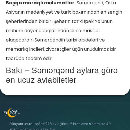
Başqa maraqlı məlumatlar:
Səmərqənd, Orta
Asiyanın mədəniyyət və tarix baxımından ən zəngin
şəhərlərindən biridir. Şəhərin tarixi İpək Yolunun
mühüm dayanacaqlarından biri olması ilə
əlaqədardır. Səmərqəndin tarixi abidələri və
memarlıq inciləri, ziyarətçilər üçün unudulmaz bir
təcrübə təqdim edir.
Bakı – Səmərqənd aylara görə
ən ucuz aviabiletlər
Dünyanı ucuz kəşf et! 728 aviaşirkət, 5 bronlama sistemi və 40
agentlikdən ən ucuz təkliflər.