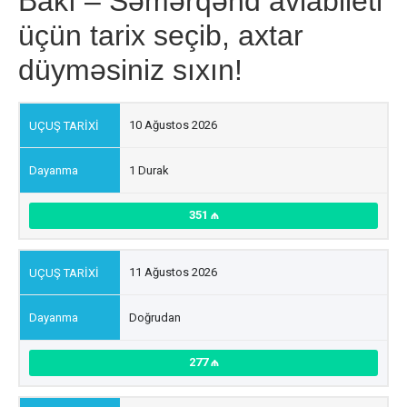
Bakı – Səmərqənd aviabileti
üçün tarix seçib, axtar
düyməsiniz sıxın!
10 Ağustos 2026
1 Durak
351
11 Ağustos 2026
Doğrudan
277