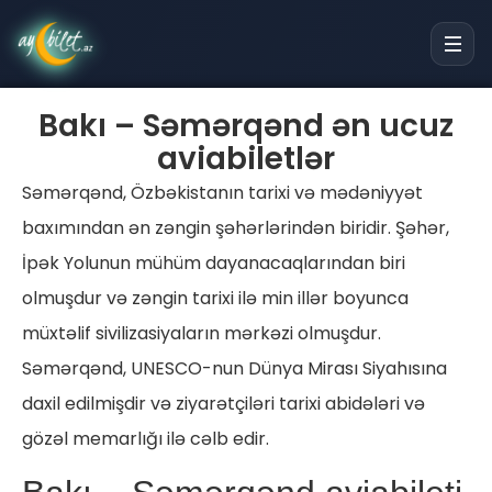
Bakı – Səmərqənd ən ucuz
aviabiletlər
Səmərqənd, Özbəkistanın tarixi və mədəniyyət
baxımından ən zəngin şəhərlərindən biridir. Şəhər,
İpək Yolunun mühüm dayanacaqlarından biri
olmuşdur və zəngin tarixi ilə min illər boyunca
müxtəlif sivilizasiyaların mərkəzi olmuşdur.
Səmərqənd, UNESCO-nun Dünya Mirası Siyahısına
daxil edilmişdir və ziyarətçiləri tarixi abidələri və
gözəl memarlığı ilə cəlb edir.