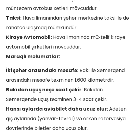
müntəzəm avtobus xətləri mövcuddur.
Taksi:
Hava limanından şəhər mərkəzinə taksi ilə də
rahatca ulaşmaq mümkündür.
Kirayə Avtomobil:
Hava limanında müxtəlif kirayə
avtomobil şirkətləri mövcuddur.
Maraqlı məlumatlar:
İki şəhər arasındakı məsafə:
Bakı ilə Səmərqənd
arasındakı məsafə təxminən 1,600 kilometrdir.
Bakıdan uçuş neçə saat çəkir:
Bakıdan
Səmərqəndə uçuş təxminən 3-4 saat çəkir.
Hansı aylarda aviabilet daha ucuz olur:
Adətən
qış aylarında (yanvar-fevral) və erkən rezervasiya
dövrlərində biletlər daha ucuz olur.